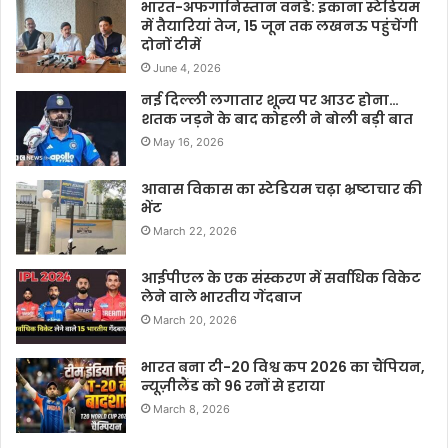
भारत-अफगानिस्तान वनडे: इकाना स्टेडियम
में तैयारियां तेज, 15 जून तक लखनऊ पहुंचेंगी
दोनों टीमें
June 4, 2026
नई दिल्ली लगातार शून्य पर आउट होना…
शतक जड़ने के बाद कोहली ने बोली बड़ी बात
May 16, 2026
आवास विकास का स्टेडियम चढ़ा भ्रष्टाचार की
भेंट
March 22, 2026
आईपीएल के एक संस्करण में सर्वाधिक विकेट
लेने वाले भारतीय गेंदबाज
March 20, 2026
भारत बना टी-20 विश्व कप 2026 का चैंपियन,
न्यूज़ीलैंड को 96 रनों से हराया
March 8, 2026