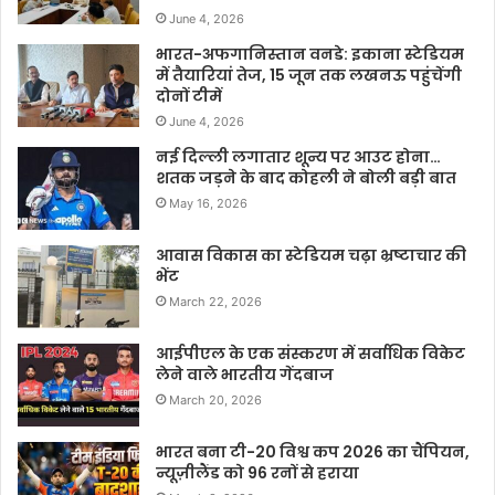
June 4, 2026
भारत-अफगानिस्तान वनडे: इकाना स्टेडियम
में तैयारियां तेज, 15 जून तक लखनऊ पहुंचेंगी
दोनों टीमें
June 4, 2026
नई दिल्ली लगातार शून्य पर आउट होना…
शतक जड़ने के बाद कोहली ने बोली बड़ी बात
May 16, 2026
आवास विकास का स्टेडियम चढ़ा भ्रष्टाचार की
भेंट
March 22, 2026
आईपीएल के एक संस्करण में सर्वाधिक विकेट
लेने वाले भारतीय गेंदबाज
March 20, 2026
भारत बना टी-20 विश्व कप 2026 का चैंपियन,
न्यूज़ीलैंड को 96 रनों से हराया