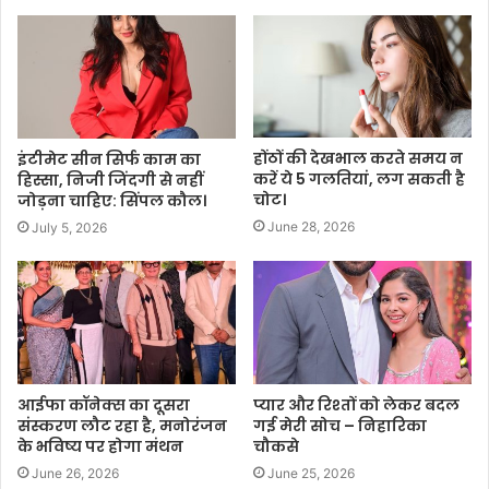
होंठों की देखभाल करते समय न
इंटीमेट सीन सिर्फ काम का
करें ये 5 गलतियां, लग सकती है
हिस्सा, निजी जिंदगी से नहीं
चोट।
जोड़ना चाहिए: सिंपल कौल।
June 28, 2026
July 5, 2026
आईफा कॉनेक्स का दूसरा
प्यार और रिश्तों को लेकर बदल
संस्करण लौट रहा है, मनोरंजन
गई मेरी सोच – निहारिका
के भविष्य पर होगा मंथन
चौकसे
June 26, 2026
June 25, 2026