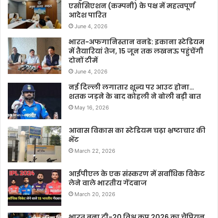
एसोसिएशन (कम्पनी) के पक्ष में महत्वपूर्ण
आदेश पारित
June 4, 2026
भारत-अफगानिस्तान वनडे: इकाना स्टेडियम
में तैयारियां तेज, 15 जून तक लखनऊ पहुंचेंगी
दोनों टीमें
June 4, 2026
नई दिल्ली लगातार शून्य पर आउट होना…
शतक जड़ने के बाद कोहली ने बोली बड़ी बात
May 16, 2026
आवास विकास का स्टेडियम चढ़ा भ्रष्टाचार की
भेंट
March 22, 2026
आईपीएल के एक संस्करण में सर्वाधिक विकेट
लेने वाले भारतीय गेंदबाज
March 20, 2026
भारत बना टी-20 विश्व कप 2026 का चैंपियन,