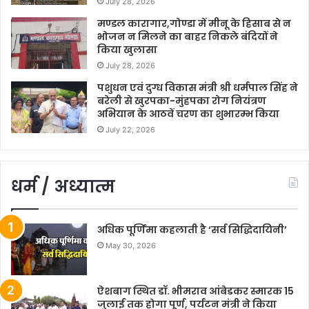
July 28, 2026
मण्डल कारागार,गोण्डा में मीनू के हिसाब से न
भोजन न मिलने का बाहर निकले बंदियों ने
किया खुलासा
July 28, 2026
पशुधन एवं दुग्ध विकास मंत्री श्री धर्मपाल सिंह ने
बरेली से खुरपका-मुंहपका रोग नियंत्रण
अभियान के आठवें चरण का शुभारम्भ किया
July 22, 2026
धर्म / अध्यात्म
अधिक पूर्णिमा कहलाती है ‘सर्व सिद्धिदायिनी’
May 30, 2026
ऐशबाग स्थित डॉ. भीमराव आंबेडकर स्मारक 15
जुलाई तक होगा पूर्ण, पर्यटन मंत्री ने किया