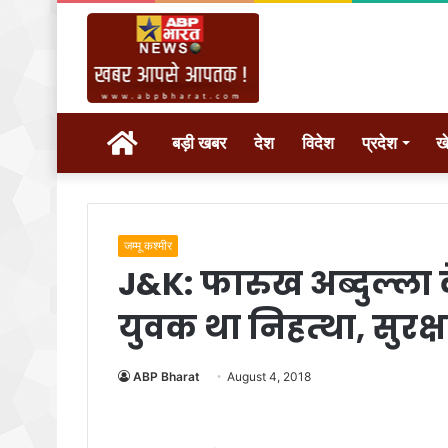
होम
बड़ी खबर
देश
विदेश
प्रदेश
ख
जम्मू कश्मीर
J&K: फारुख अब्दुल्ला क
युवक था निहत्था, सुरक्
ABP Bharat
August 4, 2018