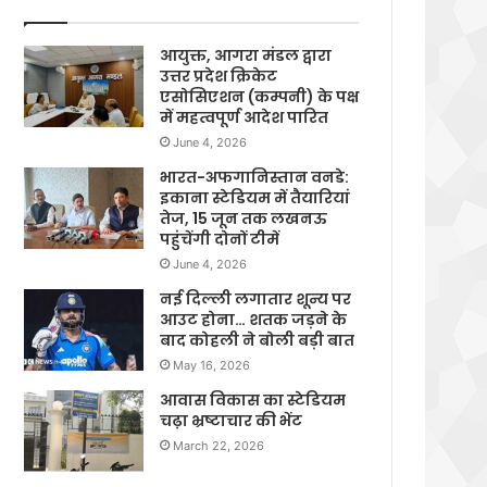
आयुक्त, आगरा मंडल द्वारा
उत्तर प्रदेश क्रिकेट
एसोसिएशन (कम्पनी) के पक्ष
में महत्वपूर्ण आदेश पारित
June 4, 2026
भारत-अफगानिस्तान वनडे:
इकाना स्टेडियम में तैयारियां
तेज, 15 जून तक लखनऊ
पहुंचेंगी दोनों टीमें
June 4, 2026
नई दिल्ली लगातार शून्य पर
आउट होना… शतक जड़ने के
बाद कोहली ने बोली बड़ी बात
May 16, 2026
आवास विकास का स्टेडियम
चढ़ा भ्रष्टाचार की भेंट
March 22, 2026