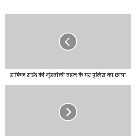
हाफिज सईद की मुंहबोली बहन के घर पुलिस का छापा