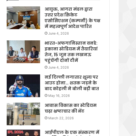
आयुक्त, आगरा मंडल द्वारा
उत्तर प्रदेश क्रिकेट
एसोसिएशन (कम्पनी) के पक्ष
में महत्वपूर्ण आदेश पारित
June 4, 2026
भारत-अफगानिस्तान वनडे:
इकाना स्टेडियम में तैयारियां
तेज, 15 जून तक लखनऊ
पहुंचेंगी दोनों टीमें
June 4, 2026
नई दिल्ली लगातार शून्य पर
आउट होना… शतक जड़ने के
बाद कोहली ने बोली बड़ी बात
May 16, 2026
आवास विकास का स्टेडियम
चढ़ा भ्रष्टाचार की भेंट
March 22, 2026
आईपीएल के एक संस्करण में