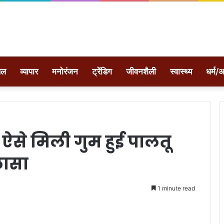
ेल
व्यापार
मनोरंजन
ट्रेंडिग
जीवनशैली
स्वास्थ्य
धर्म/अ
ऐसे मिली गुम हुई पालतू
लासा
1 minute read