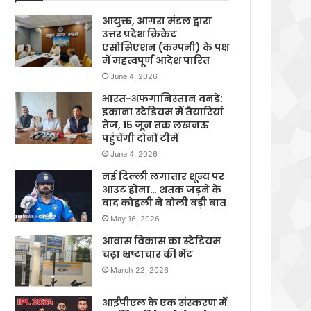
आयुक्त, आगरा मंडल द्वारा
उत्तर प्रदेश क्रिकेट
एसोसिएशन (कम्पनी) के पक्ष
में महत्वपूर्ण आदेश पारित
June 4, 2026
भारत-अफगानिस्तान वनडे:
इकाना स्टेडियम में तैयारियां
तेज, 15 जून तक लखनऊ
पहुंचेंगी दोनों टीमें
June 4, 2026
नई दिल्ली लगातार शून्य पर
आउट होना… शतक जड़ने के
बाद कोहली ने बोली बड़ी बात
May 16, 2026
आवास विकास का स्टेडियम
चढ़ा भ्रष्टाचार की भेंट
March 22, 2026
आईपीएल के एक संस्करण में