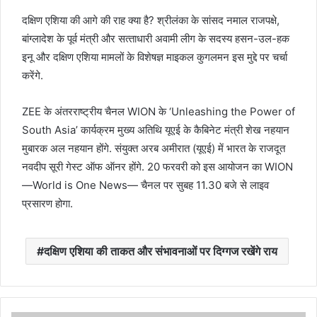
दक्षिण एशिया की आगे की राह क्‍या है? श्रीलंका के सांसद नमाल राजपक्षे,
बांग्‍लादेश के पूर्व मंत्री और सत्‍ताधारी अवामी लीग के सदस्‍य हसन-उल-हक
इनू और दक्षिण एशिया मामलों के विशेषज्ञ माइकल कुगलमन इस मुद्दे पर चर्चा
करेंगे.
ZEE के अंतरराष्‍ट्रीय चैनल WION के ‘Unleashing the Power of
South Asia’ कार्यक्रम मुख्‍य अतिथि यूएई के कैबिनेट मंत्री शेख नहयान
मुबारक अल नहयान होंगे. संयुक्‍त अरब अमीरात (यूएई) में भारत के राजदूत
नवदीप सूरी गेस्‍ट ऑफ ऑनर होंगे. 20 फरवरी को इस आयोजन का WION
—World is One News— चैनल पर सुबह 11.30 बजे से लाइव
प्रसारण होगा.
दक्षिण एशिया की ताकत और संभावनाओं पर दिग्‍गज रखेंगे राय