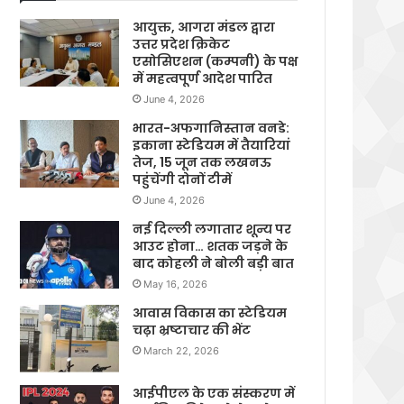
आयुक्त, आगरा मंडल द्वारा
उत्तर प्रदेश क्रिकेट
एसोसिएशन (कम्पनी) के पक्ष
में महत्वपूर्ण आदेश पारित
June 4, 2026
भारत-अफगानिस्तान वनडे:
इकाना स्टेडियम में तैयारियां
तेज, 15 जून तक लखनऊ
पहुंचेंगी दोनों टीमें
June 4, 2026
नई दिल्ली लगातार शून्य पर
आउट होना… शतक जड़ने के
बाद कोहली ने बोली बड़ी बात
May 16, 2026
आवास विकास का स्टेडियम
चढ़ा भ्रष्टाचार की भेंट
March 22, 2026
आईपीएल के एक संस्करण में