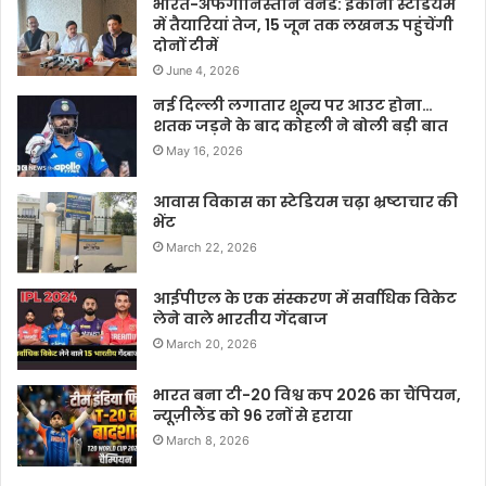
भारत-अफगानिस्तान वनडे: इकाना स्टेडियम
में तैयारियां तेज, 15 जून तक लखनऊ पहुंचेंगी
दोनों टीमें
June 4, 2026
नई दिल्ली लगातार शून्य पर आउट होना…
शतक जड़ने के बाद कोहली ने बोली बड़ी बात
May 16, 2026
आवास विकास का स्टेडियम चढ़ा भ्रष्टाचार की
भेंट
March 22, 2026
आईपीएल के एक संस्करण में सर्वाधिक विकेट
लेने वाले भारतीय गेंदबाज
March 20, 2026
भारत बना टी-20 विश्व कप 2026 का चैंपियन,
न्यूज़ीलैंड को 96 रनों से हराया
March 8, 2026