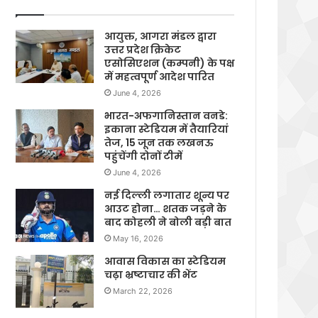
आयुक्त, आगरा मंडल द्वारा
उत्तर प्रदेश क्रिकेट
एसोसिएशन (कम्पनी) के पक्ष
में महत्वपूर्ण आदेश पारित
June 4, 2026
भारत-अफगानिस्तान वनडे:
इकाना स्टेडियम में तैयारियां
तेज, 15 जून तक लखनऊ
पहुंचेंगी दोनों टीमें
June 4, 2026
नई दिल्ली लगातार शून्य पर
आउट होना… शतक जड़ने के
बाद कोहली ने बोली बड़ी बात
May 16, 2026
आवास विकास का स्टेडियम
चढ़ा भ्रष्टाचार की भेंट
March 22, 2026