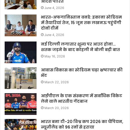
आदेश पारित
June 4, 2026
भारत-अफगानिस्तान वनडे: इकाना स्टेडियम
में तैयारियां तेज, 15 जून तक लखनऊ पहुंचेंगी
दोनों टीमें
June 4, 2026
नई दिल्ली लगातार शून्य पर आउट होना…
शतक जड़ने के बाद कोहली ने बोली बड़ी बात
May 16, 2026
आवास विकास का स्टेडियम चढ़ा भ्रष्टाचार की
भेंट
March 22, 2026
आईपीएल के एक संस्करण में सर्वाधिक विकेट
लेने वाले भारतीय गेंदबाज
March 20, 2026
भारत बना टी-20 विश्व कप 2026 का चैंपियन,
न्यूज़ीलैंड को 96 रनों से हराया