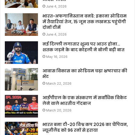
June 4, 2026
भारत-अफगानिस्तान वनडे: इकाना स्टेडियम
में तैयारियां तेज, 15 जून तक लखनऊ पहुंचेंगी
दोनों टीमें
June 4, 2026
नई दिल्ली लगातार शून्य पर आउट होना…
शतक जड़ने के बाद कोहली ने बोली बड़ी बात
May 16, 2026
आवास विकास का स्टेडियम चढ़ा भ्रष्टाचार की
भेंट
March 22, 2026
आईपीएल के एक संस्करण में सर्वाधिक विकेट
लेने वाले भारतीय गेंदबाज
March 20, 2026
भारत बना टी-20 विश्व कप 2026 का चैंपियन,
न्यूज़ीलैंड को 96 रनों से हराया