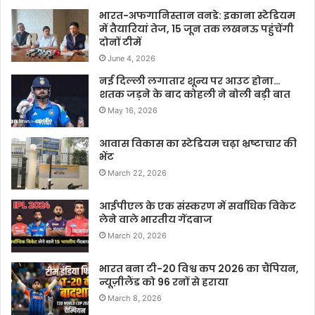
भारत-अफगानिस्तान वनडे: इकाना स्टेडियम
में तैयारियां तेज, 15 जून तक लखनऊ पहुंचेंगी
दोनों टीमें
June 4, 2026
नई दिल्ली लगातार शून्य पर आउट होना…
शतक जड़ने के बाद कोहली ने बोली बड़ी बात
May 16, 2026
आवास विकास का स्टेडियम चढ़ा भ्रष्टाचार की
भेंट
March 22, 2026
आईपीएल के एक संस्करण में सर्वाधिक विकेट
लेने वाले भारतीय गेंदबाज
March 20, 2026
भारत बना टी-20 विश्व कप 2026 का चैंपियन,
न्यूज़ीलैंड को 96 रनों से हराया
March 8, 2026