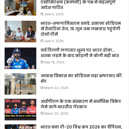
एसोसिएशन (कम्पनी) के पक्ष में महत्वपूर्ण
आदेश पारित
June 4, 2026
भारत-अफगानिस्तान वनडे: इकाना स्टेडियम
में तैयारियां तेज, 15 जून तक लखनऊ पहुंचेंगी
दोनों टीमें
June 4, 2026
नई दिल्ली लगातार शून्य पर आउट होना…
शतक जड़ने के बाद कोहली ने बोली बड़ी बात
May 16, 2026
आवास विकास का स्टेडियम चढ़ा भ्रष्टाचार की
भेंट
March 22, 2026
आईपीएल के एक संस्करण में सर्वाधिक विकेट
लेने वाले भारतीय गेंदबाज
March 20, 2026
भारत बना टी-20 विश्व कप 2026 का चैंपियन,