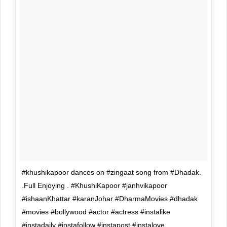
#khushikapoor dances on #zingaat song from #Dhadak.
.Full Enjoying . #KhushiKapoor #janhvikapoor
#ishaanKhattar #karanJohar #DharmaMovies #dhadak
#movies #bollywood #actor #actress #instalike
#instadaily #instafollow #instapost #instalove