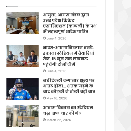
आयुक्त, आगरा मंडल द्वारा
उत्तर प्रदेश क्रिकेट
एसोसिएशन (कम्पनी) के पक्ष
में महत्वपूर्ण आदेश पारित
June 4, 2026
भारत-अफगानिस्तान वनडे:
इकाना स्टेडियम में तैयारियां
तेज, 15 जून तक लखनऊ
पहुंचेंगी दोनों टीमें
June 4, 2026
नई दिल्ली लगातार शून्य पर
आउट होना… शतक जड़ने के
बाद कोहली ने बोली बड़ी बात
May 16, 2026
आवास विकास का स्टेडियम
चढ़ा भ्रष्टाचार की भेंट
March 22, 2026