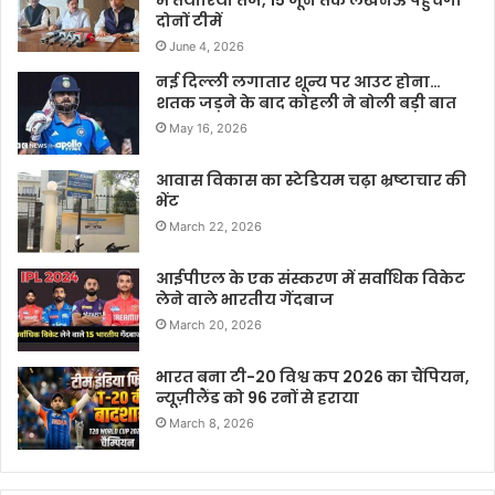
में तैयारियां तेज, 15 जून तक लखनऊ पहुंचेंगी
दोनों टीमें
June 4, 2026
नई दिल्ली लगातार शून्य पर आउट होना…
शतक जड़ने के बाद कोहली ने बोली बड़ी बात
May 16, 2026
आवास विकास का स्टेडियम चढ़ा भ्रष्टाचार की
भेंट
March 22, 2026
आईपीएल के एक संस्करण में सर्वाधिक विकेट
लेने वाले भारतीय गेंदबाज
March 20, 2026
भारत बना टी-20 विश्व कप 2026 का चैंपियन,
न्यूज़ीलैंड को 96 रनों से हराया
March 8, 2026