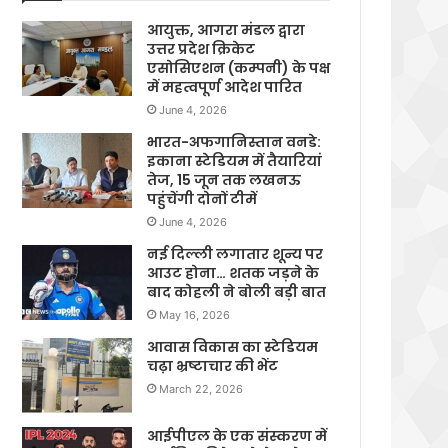
आयुक्त, आगरा मंडल द्वारा
उत्तर प्रदेश क्रिकेट
एसोसिएशन (कम्पनी) के पक्ष
में महत्वपूर्ण आदेश पारित
June 4, 2026
भारत-अफगानिस्तान वनडे:
इकाना स्टेडियम में तैयारियां
तेज, 15 जून तक लखनऊ
पहुंचेंगी दोनों टीमें
June 4, 2026
नई दिल्ली लगातार शून्य पर
आउट होना… शतक जड़ने के
बाद कोहली ने बोली बड़ी बात
May 16, 2026
आवास विकास का स्टेडियम
चढ़ा भ्रष्टाचार की भेंट
March 22, 2026
आईपीएल के एक संस्करण में