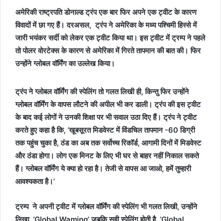
अमेरिकी राष्‍ट्रपति डोनाल्‍ड ट्रंप एक बार फिर अपने एक ट्वीट के कारण
विवादों में छा गए हैं। दरअसल, ट्रंप ने अमेरिका के मध्‍य पश्चिमी हिस्‍से में
जारी भयंकर सर्दी को लेकर एक ट्वीट किया था। इस ट्वीट में ट्रम्प ने पहले
तो पोलर वोरटेक्‍स के कारण से अमेरिका में गिरते तापमान की बात की। फिर
उन्‍होंने ग्‍लोबल वॉर्मिंग का उल्लेख किया।
ट्रंप ने ग्‍लोबल वॉर्मिंग की स्‍पेलिंग तो गलत लिखी ही, किन्तु फिर उन्‍होंने
ग्‍लोबल वॉर्मिंग के वापस लौटने की अपील भी कर डाली। ट्रंप की इस ट्वीट
के बाद कई लोगों ने उनकी शिक्षा पर भी सवाल उठा दिए हैं। ट्रंप ने ट्वीट
करते हुए कहा है कि, ‘खूबसूरत मिडवेस्‍ट में विंडचिल तापमान -60 डिग्री
तक पहुंच चुका है, ठंड का अब तक सर्वोच्‍च रिकॉर्ड, आगामी दिनों में मिडवेस्‍ट
और ठंडा होगा। लोग एक मिनट के लिए भी घर से बाहर नहीं निकाल सकते
हैं। ग्‍लोबल वॉर्मिंग ये क्‍या हो रहा है। तेजी से वापस आ जाओ, हमें तुम्‍हारी
आवश्यकता है।’
ट्रम्प ने अपनी ट्वीट में ग्‍लोबल वॉर्मिंग की स्‍पेलिंग भी गलत लिखी, उन्होंने
लिखा, ‘Global Waming’ जबकि सही स्‍पेलिंग होती है, ‘Global