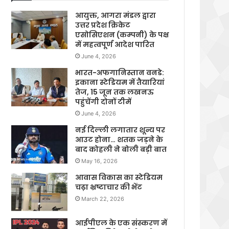
आयुक्त, आगरा मंडल द्वारा
उत्तर प्रदेश क्रिकेट
एसोसिएशन (कम्पनी) के पक्ष
में महत्वपूर्ण आदेश पारित
June 4, 2026
भारत-अफगानिस्तान वनडे:
इकाना स्टेडियम में तैयारियां
तेज, 15 जून तक लखनऊ
पहुंचेंगी दोनों टीमें
June 4, 2026
नई दिल्ली लगातार शून्य पर
आउट होना… शतक जड़ने के
बाद कोहली ने बोली बड़ी बात
May 16, 2026
आवास विकास का स्टेडियम
चढ़ा भ्रष्टाचार की भेंट
March 22, 2026
आईपीएल के एक संस्करण में