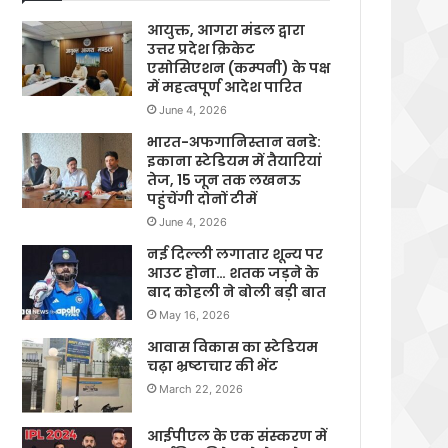
आयुक्त, आगरा मंडल द्वारा
उत्तर प्रदेश क्रिकेट
एसोसिएशन (कम्पनी) के पक्ष
में महत्वपूर्ण आदेश पारित
June 4, 2026
भारत-अफगानिस्तान वनडे:
इकाना स्टेडियम में तैयारियां
तेज, 15 जून तक लखनऊ
पहुंचेंगी दोनों टीमें
June 4, 2026
नई दिल्ली लगातार शून्य पर
आउट होना… शतक जड़ने के
बाद कोहली ने बोली बड़ी बात
May 16, 2026
आवास विकास का स्टेडियम
चढ़ा भ्रष्टाचार की भेंट
March 22, 2026
आईपीएल के एक संस्करण में