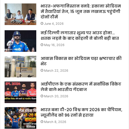
भारत-अफगानिस्तान वनडे: इकाना स्टेडियम
में तैयारियां तेज, 15 जून तक लखनऊ पहुंचेंगी
दोनों टीमें
June 4, 2026
नई दिल्ली लगातार शून्य पर आउट होना…
शतक जड़ने के बाद कोहली ने बोली बड़ी बात
May 16, 2026
आवास विकास का स्टेडियम चढ़ा भ्रष्टाचार की
भेंट
March 22, 2026
आईपीएल के एक संस्करण में सर्वाधिक विकेट
लेने वाले भारतीय गेंदबाज
March 20, 2026
भारत बना टी-20 विश्व कप 2026 का चैंपियन,
न्यूज़ीलैंड को 96 रनों से हराया
March 8, 2026