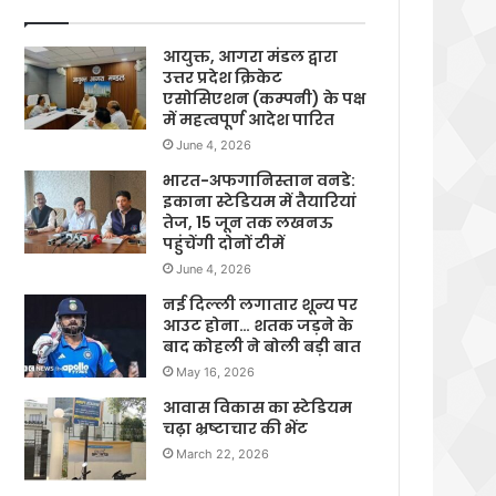
आयुक्त, आगरा मंडल द्वारा
उत्तर प्रदेश क्रिकेट
एसोसिएशन (कम्पनी) के पक्ष
में महत्वपूर्ण आदेश पारित
June 4, 2026
भारत-अफगानिस्तान वनडे:
इकाना स्टेडियम में तैयारियां
तेज, 15 जून तक लखनऊ
पहुंचेंगी दोनों टीमें
June 4, 2026
नई दिल्ली लगातार शून्य पर
आउट होना… शतक जड़ने के
बाद कोहली ने बोली बड़ी बात
May 16, 2026
आवास विकास का स्टेडियम
चढ़ा भ्रष्टाचार की भेंट
March 22, 2026