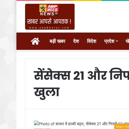
होम
बड़ी खबर
देश
विदेश
प्रदेश
ख
सेंसेक्स 21 और नि
खुला
Main Sl