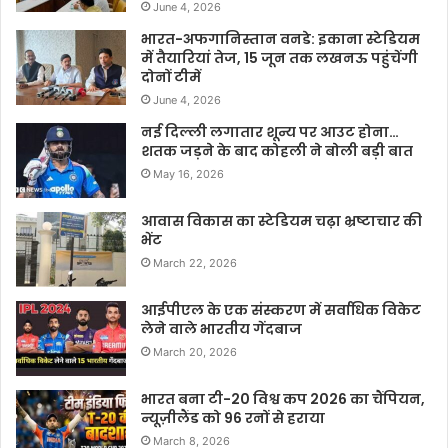
June 4, 2026
भारत-अफगानिस्तान वनडे: इकाना स्टेडियम
में तैयारियां तेज, 15 जून तक लखनऊ पहुंचेंगी
दोनों टीमें
June 4, 2026
नई दिल्ली लगातार शून्य पर आउट होना…
शतक जड़ने के बाद कोहली ने बोली बड़ी बात
May 16, 2026
आवास विकास का स्टेडियम चढ़ा भ्रष्टाचार की
भेंट
March 22, 2026
आईपीएल के एक संस्करण में सर्वाधिक विकेट
लेने वाले भारतीय गेंदबाज
March 20, 2026
भारत बना टी-20 विश्व कप 2026 का चैंपियन,
न्यूज़ीलैंड को 96 रनों से हराया
March 8, 2026