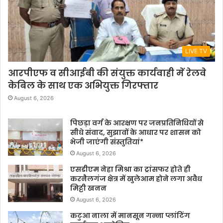
LIVE TV
आरपीएफ व सीआईबी की संयुक्त कार्यवाही में रेलवे
केबिल के साथ एक अभियुक्त गिरफ्तार
August 6, 2026
पिछड़ा वर्ग के आरक्षण पर जनप्रतिनिधियों से
सीधे संवाद, सुझावों के आधार पर शासन को
भेजी जाएंगी संस्तुतियां*
August 6, 2026
एसडीएम नेहा मिश्रा का ट्रांसफर होते ही
करनैलगंज क्षेत्र में खुलेआम होने लगा अवैध
मिट्टी खनन
August 6, 2026
कटुआ नाला में मानसून गन्ना प्लांटिंग